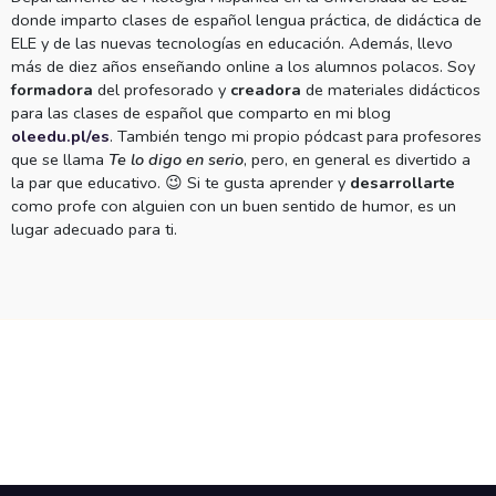
donde imparto clases de español lengua práctica, de didáctica de 
ELE y de las nuevas tecnologías en educación. Además, llevo 
más de diez años enseñando online a los alumnos polacos. Soy 
formadora
 del profesorado y 
creadora
 de materiales didácticos 
para las clases de español que comparto en mi blog 
oleedu.pl/es
. También tengo mi propio pódcast para profesores 
que se llama 
Te lo digo en serio
, pero, en general es divertido a 
la par que educativo. 😉 Si te gusta aprender y 
desarrollarte
como profe con alguien con un buen sentido de humor, es un 
lugar adecuado para ti. 
1 x bet сайт
1xbet uz
1xbet uz
1win
jeetcity
putas en fort myers
livecasinohouse