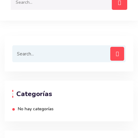
Categorías
No hay categorías