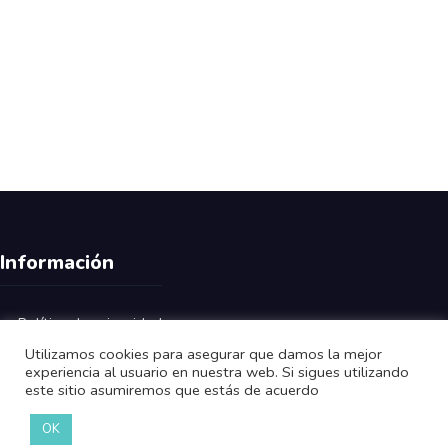
Información
Política de privacidad
Utilizamos cookies para asegurar que damos la mejor
Aviso Legal
experiencia al usuario en nuestra web. Si sigues utilizando
este sitio asumiremos que estás de acuerdo
OK